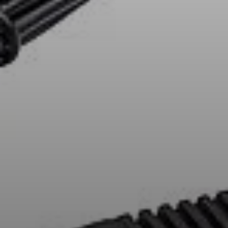
AMBEO Soundbars und Subs
AMBEO entdecken
AMBEO Ersatzteile & Zubehör
Entdecken
Über uns
Innovationen
Klangraum
Support