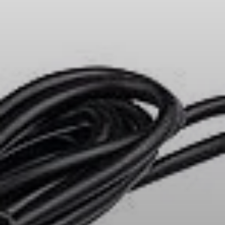
Kopfhörer-Ersatzteile & Zubehör
Hearing
Hearing
TV-Kopfhörer
Hörer-Ressourcen
Original-Hörteile & Zubehör
Soundbars