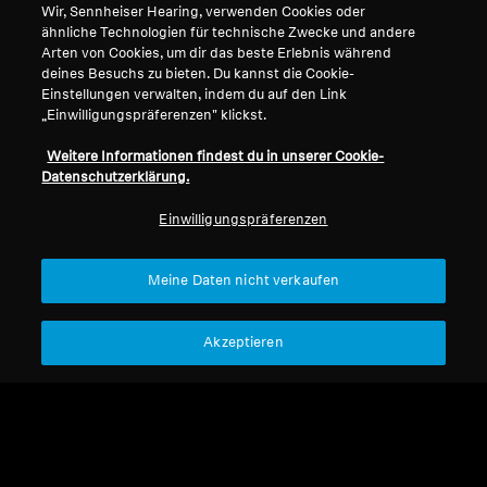
Wir, Sennheiser Hearing, verwenden Cookies oder
ähnliche Technologien für technische Zwecke und andere
Arten von Cookies, um dir das beste Erlebnis während
deines Besuchs zu bieten. Du kannst die Cookie-
Einstellungen verwalten, indem du auf den Link
„Einwilligungspräferenzen" klickst.
Weitere Informationen findest du in unserer Cookie-
Datenschutzerklärung.
Einwilligungspräferenzen
Refurbished
Refurbished
Meine Daten nicht verkaufen
Ersatzteile & Zubehör
Ersatzteile & Zubehör
Akzeptieren
Kabelbuchse Kl
BA 151
3.5S/Texas + Adapter
CHF 9.99
CHF 22.90
Kl3.5/6.3
Nicht verfügbar
Nicht verfügbar