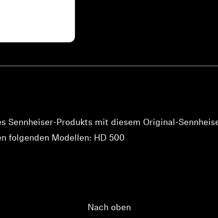
Anmeldung erforderlich
Melden Sie sich bei Ihrem Konto an, um Produkte zu Ihrer
Wunschliste hinzuzufügen und Ihre zuvor gespeicherten
Artikel anzuzeigen.
Login
nes Sennheiser-Produkts mit diesem Original-Sennheis
den folgenden Modellen: HD 500
Nach oben