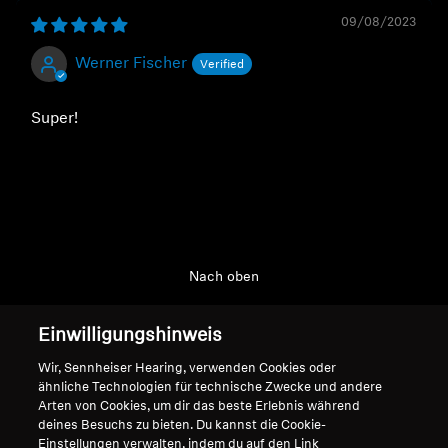
09/08/2023
Werner Fischer
Super!
Nach oben
Support
Einwilligungshinweis
Wir, Sennheiser Hearing, verwenden Cookies oder
ähnliche Technologien für technische Zwecke und andere
Impressum
Unser Unternehmen
Arten von Cookies, um dir das beste Erlebnis während
deines Besuchs zu bieten. Du kannst die Cookie-
Globale Datenschutzrichtlinie
Über uns
Einstellungen verwalten, indem du auf den Link