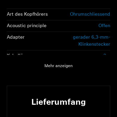
Art des Kopfhörers
Ohrumschliessend
Acoustic principle
Offen
Adapter
gerader 6,3-mm-
Anmeldung erforderlich
Klinkenstecker
Melden Sie sich bei Ihrem Konto an, um
Produkte zu Ihrer Wunschliste hinzuzufügen und
Kabellänge
3m
Ihre zuvor gespeicherten Artikel anzuzeigen.
Mehr anzeigen
Login
Lieferumfang