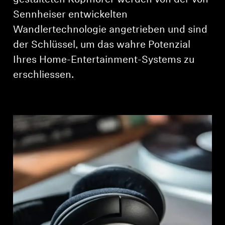
gestalteten Kopfhörer werden von der von
AMBEO Soundbars und Subs
Sennheiser entwickelten
Wandlertechnologie angetrieben und sind
AMBEO entdecken
der Schlüssel, um das wahre Potenzial
AMBEO Ersatzteile & Zubehör
Ihres Home-Entertainment-Systems zu
erschliessen.
Entdecken
Über uns
Innovationen
Klangraum
Support