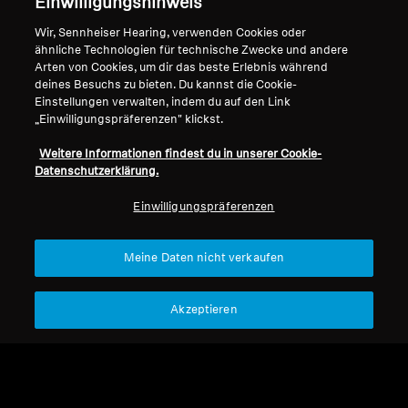
Einwilligungshinweis
Support
Wir, Sennheiser Hearing, verwenden Cookies oder
ähnliche Technologien für technische Zwecke und andere
Arten von Cookies, um dir das beste Erlebnis während
deines Besuchs zu bieten. Du kannst die Cookie-
Impressum
Unser Unternehmen
Einstellungen verwalten, indem du auf den Link
„Einwilligungspräferenzen" klickst.
Globale Datenschutzrichtlinie
Über uns
Allgemeine
Karriere bei Sonova
Weitere Informationen findest du in unserer Cookie-
Geschäftsbedingungen für
Pressekontakte
Datenschutzerklärung.
Online-Verkäufe an Verbraucher
Newsroom
Einwilligungspräferenzen
Richtlinie zur koordinierten
Sennheiser Consumer
Offenlegung von
Markenbotschafter
Sicherheitslücken
Meine Daten nicht verkaufen
Akzeptieren
Impressum
Cookie-Einstellungen
© 2026 Sonova Consumer Hearing GmbH