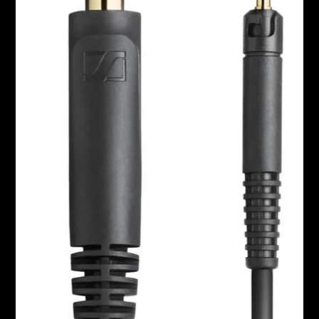
Kopfhörer-Ersatzteile & Zubehör
Hearing
Hearing
TV-Kopfhörer
Hörer-Ressourcen
Original-Hörteile & Zubehör
Soundbars