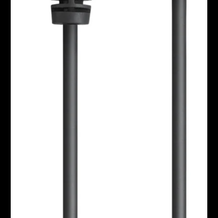
AMBEO Soundbars und Subs
AMBEO entdecken
AMBEO Ersatzteile & Zubehör
Entdecken
Über uns
Innovationen
Klangraum
Support