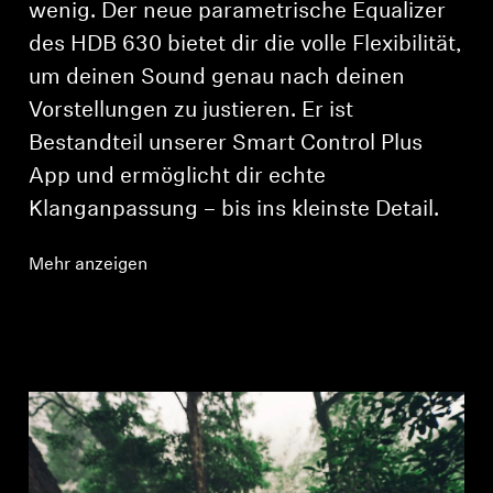
Anmeldung erforderlich
wenig. Der neue parametrische Equalizer
des HDB 630 bietet dir die volle Flexibilität,
Melden Sie sich bei Ihrem Konto an, um
Produkte zu Ihrer Wunschliste hinzuzufügen und
um deinen Sound genau nach deinen
Ihre zuvor gespeicherten Artikel anzuzeigen.
Vorstellungen zu justieren. Er ist
Login
Bestandteil unserer Smart Control Plus
App und ermöglicht dir echte
Klanganpassung – bis ins kleinste Detail.
Mehr anzeigen