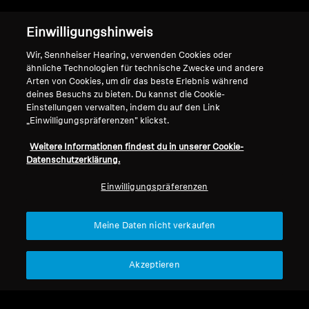
Einwilligungshinweis
Wir, Sennheiser Hearing, verwenden Cookies oder
Nach oben
ähnliche Technologien für technische Zwecke und andere
Arten von Cookies, um dir das beste Erlebnis während
deines Besuchs zu bieten. Du kannst die Cookie-
Support
Einstellungen verwalten, indem du auf den Link
„Einwilligungspräferenzen" klickst.
Weitere Informationen findest du in unserer Cookie-
Impressum
Unser Unternehmen
Datenschutzerklärung.
Globale Datenschutzrichtlinie
Über uns
Allgemeine
Karriere bei Sonova
Einwilligungspräferenzen
Geschäftsbedingungen für
Pressekontakte
Online-Verkäufe an Verbraucher
Newsroom
Meine Daten nicht verkaufen
Richtlinie zur koordinierten
Sennheiser Consumer
Offenlegung von
Markenbotschafter
Akzeptieren
Sicherheitslücken