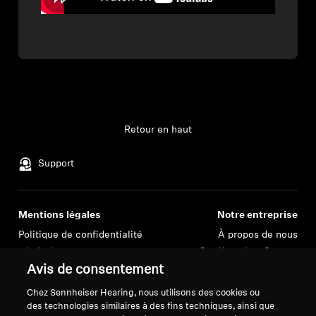
Retour en haut
Support
Mentions légales
Notre entreprise
Politique de confidentialité
À propos de nous
générale
Carrière chez Sonova
Avis de consentement
Conditions générales de vente en
Contacts presse
ligne aux consommateurs
Salle de presse
Chez Sennheiser Hearing, nous utilisons des cookies ou
Politique de divulgation
Ambassadeurs de la
des technologies similaires à des fins techniques, ainsi que