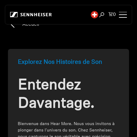
Passer au contenu
Nombre tot
0
Ouvrir la fenêtre
Accueil
Headphones
Casques par connectivité
Explorez Nos Histoires de Son
Casques par style
Entendez
Casques par usage
Davantage.
Casques par série
Dongles Bluetooth
Bienvenue dans Hear More. Nous vous invitons à
plonger dans l'univers du son. Chez Sennheiser,
Casques vedettes
nous capturons le son véritable avec précision,