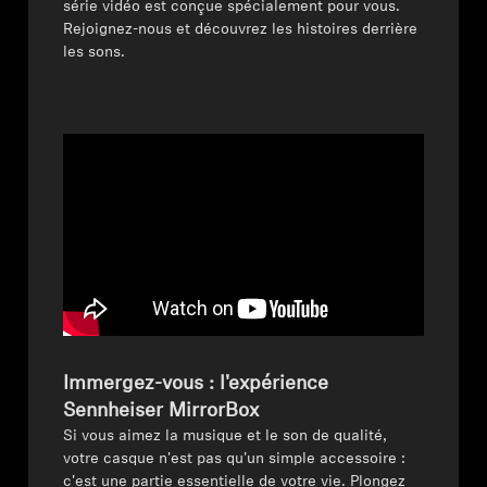
série vidéo est conçue spécialement pour vous.
Barres de son et Subs AMBEO
Rejoignez-nous et découvrez les histoires derrière
les sons.
Découvrez AMBEO
Pièces et accessoires AMBEO
Explorer
À propos de nous
Innovations
Sound Space
Immergez-vous : l'expérience
Sennheiser MirrorBox
Si vous aimez la musique et le son de qualité,
votre casque n'est pas qu'un simple accessoire :
Support
c'est une partie essentielle de votre vie. Plongez