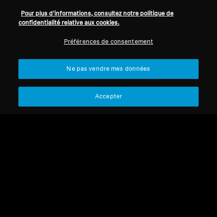
Casques TV circum-
Pour plus d'informations, consultez notre politique de
auriculaires
confidentialité relative aux cookies.
Préférences de consentement
Trier
Ne pas vendre mes données
Accepter
Refurbished
Refurbished
Casques TV
Casque pour la télé