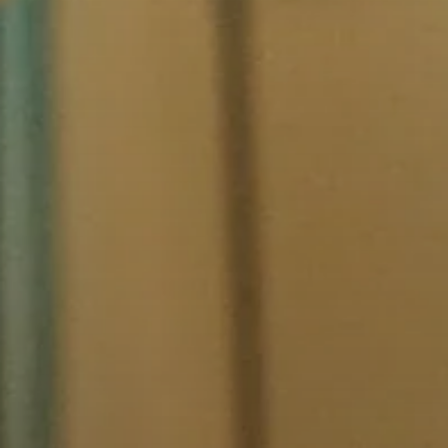
Barres de son et Subs AMBEO
Découvrez AMBEO
Pièces et accessoires AMBEO
Explorer
À propos de nous
Innovations
Sound Space
Support