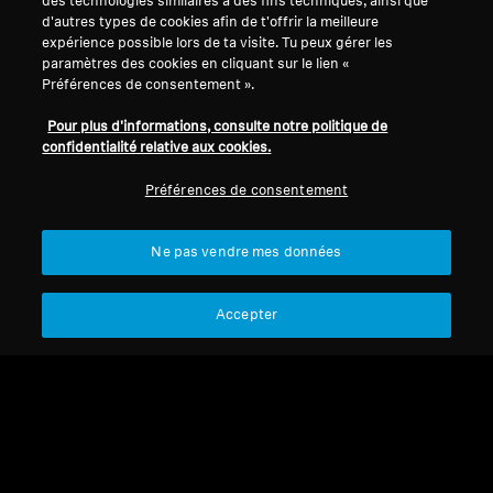
des technologies similaires à des fins techniques, ainsi que
d'autres types de cookies afin de t'offrir la meilleure
expérience possible lors de ta visite. Tu peux gérer les
Mentions légales
Notre entreprise
paramètres des cookies en cliquant sur le lien «
Préférences de consentement ».
Politique de confidentialité
À propos de nous
générale
Carrière chez Sonova
Pour plus d'informations, consulte notre politique de
Conditions générales de vente en
Contacts presse
confidentialité relative aux cookies.
ligne aux consommateurs
Salle de presse
Préférences de consentement
Politique de divulgation
Ambassadeurs de la
coordonnée des vulnérabilités
marque Sennheiser
Consumer
Ne pas vendre mes données
Accepter
Mentions légales
Paramètres des cookies
© 2026 Sonova Consumer Hearing GmbH
Nous acceptons :