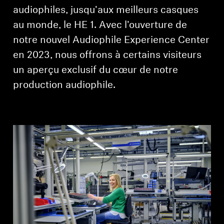
Barres de son et Subs AMBEO
audiophiles, jusqu'aux meilleurs casques
au monde, le HE 1. Avec l'ouverture de
Découvrez AMBEO
notre nouvel Audiophile Experience Center
en 2023, nous offrons à certains visiteurs
Pièces et accessoires AMBEO
un aperçu exclusif du cœur de notre
production audiophile.
Explorer
À propos de nous
Innovations
Sound Space
Support