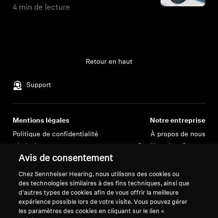
4 min de lecture
Retour en haut
Support
Mentions légales
Notre entreprise
Politique de confidentialité
À propos de nous
générale
Carrière chez Sonova
Avis de consentement
General Terms and Conditions of
Contacts presse
Online Sales to Consumers
Salle de presse
Chez Sennheiser Hearing, nous utilisons des cookies ou
Politique de divulgation
Ambassadeurs de la
des technologies similaires à des fins techniques, ainsi que
coordonnée des vulnérabilités
marque Sennheiser
d'autres types de cookies afin de vous offrir la meilleure
expérience possible lors de votre visite. Vous pouvez gérer
Consumer
les paramètres des cookies en cliquant sur le lien «