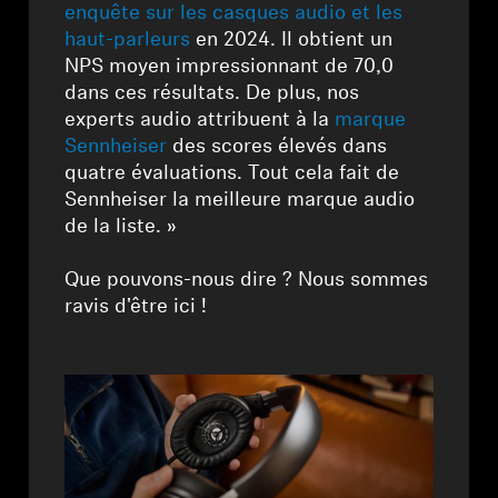
Barres de son et Subs AMBEO
enquête sur les casques audio et les
haut-parleurs
en 2024. Il obtient un
NPS moyen impressionnant de 70,0
Découvrez AMBEO
dans ces résultats. De plus, nos
experts audio attribuent à la
marque
Pièces et accessoires AMBEO
Sennheiser
des scores élevés dans
quatre évaluations. Tout cela fait de
Sennheiser la meilleure marque audio
Explorer
de la liste. »
À propos de nous
Que pouvons-nous dire ? Nous sommes
ravis d'être ici !
Innovations
Sound Space
Support