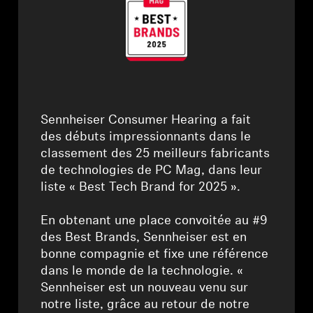
Pièces et accessoires
Audition
Audition par catégorie
⁠Sennheiser Consumer Hearing a fait
des débuts impressionnants dans le
classement des 25 meilleurs fabricants
Casques audio pour TV
de technologies de PC Mag, dans leur
liste « Best Tech Brand for 2025 ».
Ressources audition
⁠En obtenant une place convoitée au #9
Pièces et accessoires d'origine pour l'audition
des Best Brands, Sennheiser est en
bonne compagnie et fixe une référence
dans le monde de la technologie. «
Barres de son
Sennheiser est un nouveau venu sur
notre liste, grâce au retour de notre