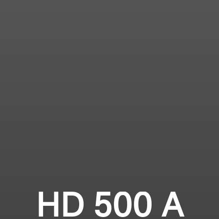
HD 500 A