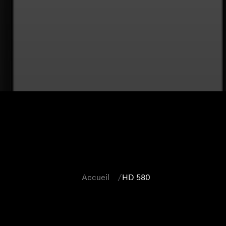
Accueil
HD 580