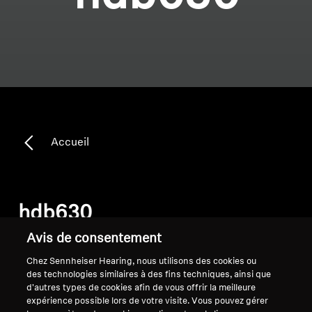
Accueil
hdb630
Avis de consentement
Trier
Chez Sennheiser Hearing, nous utilisons des cookies ou
des technologies similaires à des fins techniques, ainsi que
d'autres types de cookies afin de vous offrir la meilleure
expérience possible lors de votre visite. Vous pouvez gérer