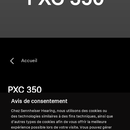
PXC 350
Accueil
PXC 350
Avis de consentement
Trier
Chez Sennheiser Hearing, nous utilisons des cookies ou
des technologies similaires à des fins techniques, ainsi que
d'autres types de cookies afin de vous offrir la meilleure
expérience possible lors de votre visite. Vous pouvez gérer