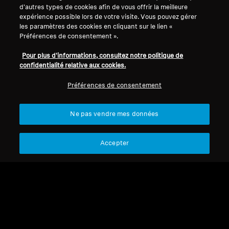
d'autres types de cookies afin de vous offrir la meilleure
expérience possible lors de votre visite. Vous pouvez gérer
les paramètres des cookies en cliquant sur le lien «
Préférences de consentement ».
Pour plus d'informations, consultez notre politique de
confidentialité relative aux cookies.
Refurbished
Préférences de consentement
Pièces de rechange et accessoires
HZP 49
Ne pas vendre mes données
CHF 19.90
Accepter