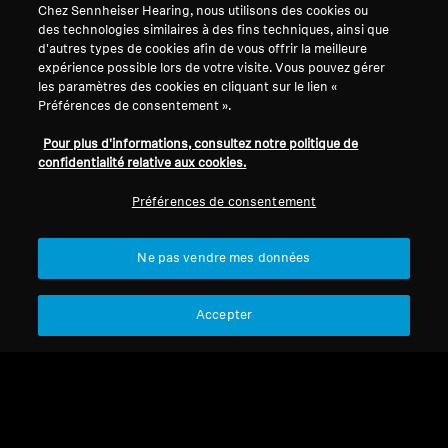
Chez Sennheiser Hearing, nous utilisons des cookies ou
des technologies similaires à des fins techniques, ainsi que
d'autres types de cookies afin de vous offrir la meilleure
expérience possible lors de votre visite. Vous pouvez gérer
les paramètres des cookies en cliquant sur le lien «
Préférences de consentement ».
Pour plus d'informations, consultez notre politique de
confidentialité relative aux cookies.
Préférences de consentement
Refurbished
Ne pas vendre mes données
Pièces de rechange et accessoires
Accepter
Kit d'adaptateurs pour
prises électriques
CHF 10.00
Pas disponible