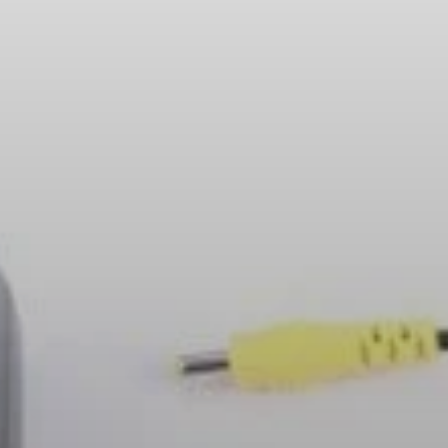
Pièces et accessoires
Audition
Audition par catégorie
Casques audio pour TV
Ressources audition
Pièces et accessoires d'origine pour l'audition
Barres de son