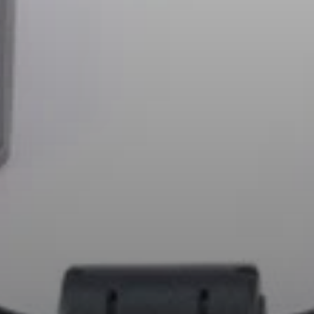
Barres de son et Subs AMBEO
Découvrez AMBEO
Pièces et accessoires AMBEO
Explorer
À propos de nous
Innovations
Sound Space
Support