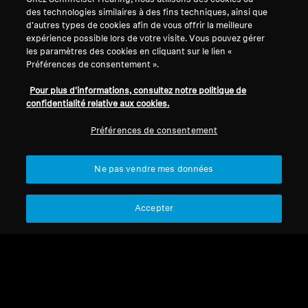
des technologies similaires à des fins techniques, ainsi que
d'autres types de cookies afin de vous offrir la meilleure
expérience possible lors de votre visite. Vous pouvez gérer
les paramètres des cookies en cliquant sur le lien «
Préférences de consentement ».
Pour plus d'informations, consultez notre politique de
confidentialité relative aux cookies.
Préférences de consentement
Refurbished
Refurbished
Ne pas vendre mes données
Pièces de rechange et accessoires
Pièces de rechange et accessoires
Accepter
RI 50
Câble de rallonge SET
50/55, IS 410
CHF 78.00
CHF 9.99
Pas disponible
Pas disponible