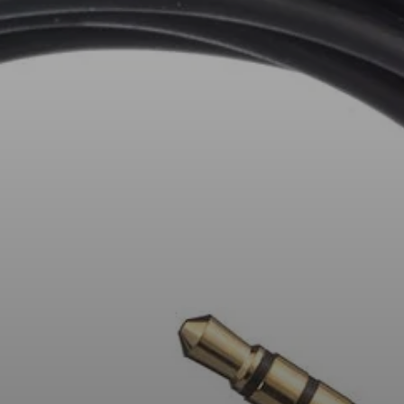
Barres de son et Subs AMBEO
Découvrez AMBEO
Pièces et accessoires AMBEO
Explorer
À propos de nous
Innovations
Sound Space
Support