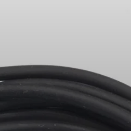
Pièces et accessoires
Audition
Audition par catégorie
Casques audio pour TV
Ressources audition
Pièces et accessoires d'origine pour l'audition
Barres de son