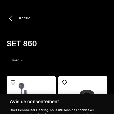
Accueil
SET 860
Trier
Avis de consentement
Chez Sennheiser Hearing, nous utilisons des cookies ou