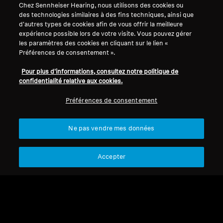
Chez Sennheiser Hearing, nous utilisons des cookies ou
des technologies similaires à des fins techniques, ainsi que
d'autres types de cookies afin de vous offrir la meilleure
expérience possible lors de votre visite. Vous pouvez gérer
les paramètres des cookies en cliquant sur le lien «
Préférences de consentement ».
Pour plus d'informations, consultez notre politique de
confidentialité relative aux cookies.
Préférences de consentement
Refurbished
Refurbished
Ne pas vendre mes données
Pièces de rechange et accessoires
Pièces de rechange et accessoires
Accepter
MDC 04
HZP 43
CHF 24.90
CHF 24.99
Pas disponible