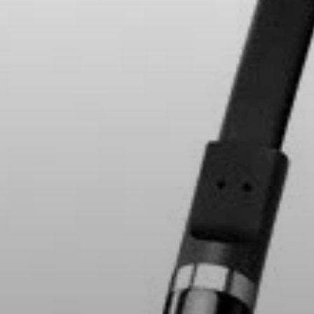
Pièces et accessoires
Audition
Audition par catégorie
Casques audio pour TV
Ressources audition
Pièces et accessoires d'origine pour l'audition
Barres de son