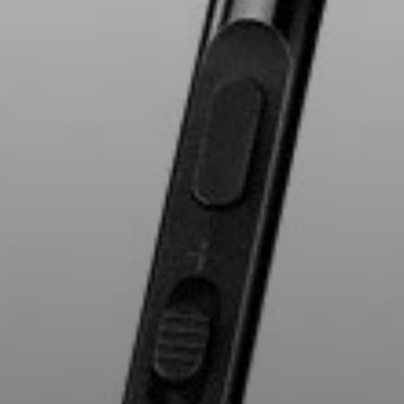
Barres de son et Subs AMBEO
Découvrez AMBEO
Pièces et accessoires AMBEO
Explorer
À propos de nous
Innovations
Sound Space
Support