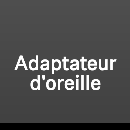
Adaptateur
d'oreille