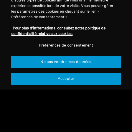
d'autres types de cookies afin de vous offrir la meilleure
expérience possible lors de votre visite. Vous pouvez gérer
les paramètres des cookies en cliquant sur le lien «
Préférences de consentement ».
Pour plus d'informations, consultez notre politique de
confidentialité relative aux cookies.
Préférences de consentement
Ne pas vendre mes données
Refurbished
Accepter
Barres de son et caissons de
basses reconditionnés
AMBEO Sub
reconditionné
CHF 379.00
CHF 765.00
Ajouter au panier