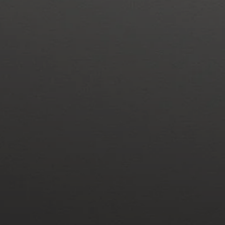
Barres de son et Subs AMBEO
Découvrez AMBEO
Pièces et accessoires AMBEO
Explorer
À propos de nous
Innovations
Sound Space
Support