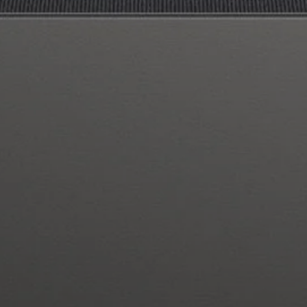
Pièces et accessoires
Audition
Audition par catégorie
Casques audio pour TV
Ressources audition
Pièces et accessoires d'origine pour l'audition
Barres de son