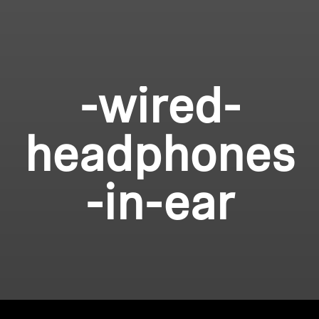
-wired-
headphones
-in-ear