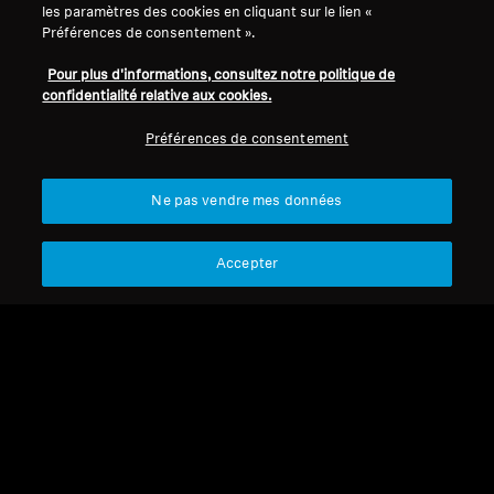
les paramètres des cookies en cliquant sur le lien «
Préférences de consentement ».
Pour plus d'informations, consultez notre politique de
confidentialité relative aux cookies.
Préférences de consentement
Notre engagement
Ne pas vendre mes données
Accepter