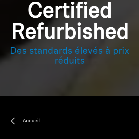
Certified
Refurbished
Des standards élevés à prix
réduits
Accueil