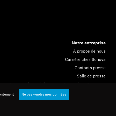
Notre entreprise
À propos de nous
Carrière chez Sonova
Contacts presse
Salle de presse
Ambassadeurs de la marque Sennheiser Consumer
entement
Ne pas vendre mes données
© 2026 Sonova Consumer Hearing GmbH