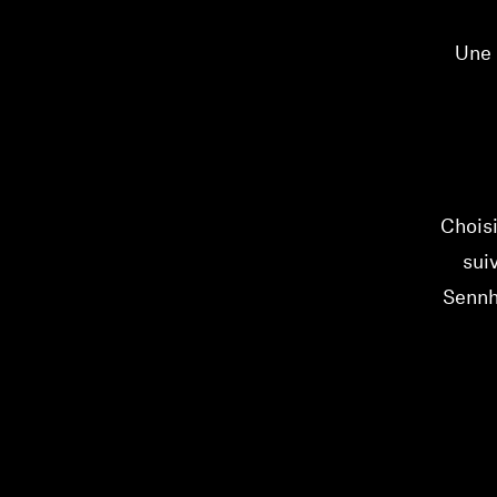
Une 
Chois
sui
Sennh