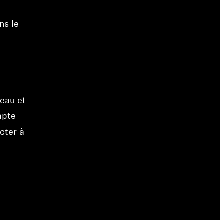
ns le
eau et
mpte
cter à