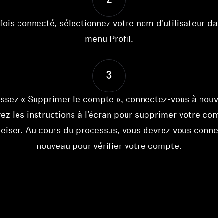
2
fois connecté, sélectionnez votre nom d'utilisateur da
menu Profil.
3
issez « Supprimer le compte », connectez-vous à nouv
vez les instructions à l'écran pour supprimer votre co
Connexion requise
eiser. Au cours du processus, vous devrez vous conne
Connectez-vous à votre compte pour ajouter des produits à
nouveau pour vérifier votre compte.
votre liste de souhaits et afficher vos articles précédemment
enregistrés.
Se connecter