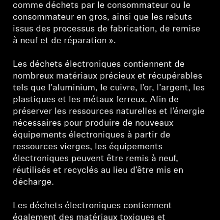
Barres de son et Subs AMBEO
comme déchets par le consommateur ou le
consommateur en gros, ainsi que les rebuts
issus des processus de fabrication, de remise
Découvrez AMBEO
à neuf et de réparation ».
Pièces et accessoires AMBEO
Les déchets électroniques contiennent de
nombreux matériaux précieux et récupérables
tels que l'aluminium, le cuivre, l'or, l'argent, les
Explorer
plastiques et les métaux ferreux. Afin de
préserver les ressources naturelles et l'énergie
À propos de nous
nécessaires pour produire de nouveaux
équipements électroniques à partir de
Innovations
ressources vierges, les équipements
électroniques peuvent être remis à neuf,
réutilisés et recyclés au lieu d'être mis en
Sound Space
décharge.
Les déchets électroniques contiennent
Support
également des matériaux toxiques et