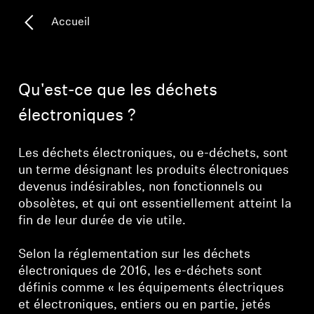
Accueil
Pièces et accessoires
Audition
Qu'est-ce que les déchets
électroniques ?
Audition par catégorie
Les déchets électroniques, ou e-déchets, sont
Casques audio pour TV
un terme désignant les produits électroniques
devenus indésirables, non fonctionnels ou
Ressources audition
obsolètes, et qui ont essentiellement atteint la
fin de leur durée de vie utile.
Pièces et accessoires d'origine pour l'audition
Selon la réglementation sur les déchets
électroniques de 2016, les e-déchets sont
Barres de son
définis comme « les équipements électriques
et électroniques, entiers ou en partie, jetés