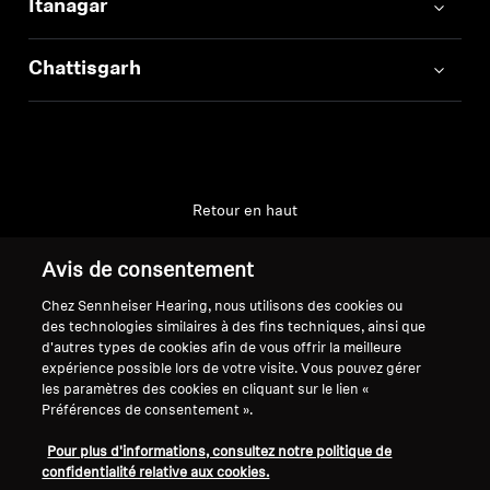
Itanagar
Chattisgarh
Retour en haut
Support
Avis de consentement
Chez Sennheiser Hearing, nous utilisons des cookies ou
des technologies similaires à des fins techniques, ainsi que
Mentions légales
Notre entreprise
d'autres types de cookies afin de vous offrir la meilleure
expérience possible lors de votre visite. Vous pouvez gérer
Politique de confidentialité
À propos de nous
les paramètres des cookies en cliquant sur le lien «
générale
Carrière chez Sonova
Préférences de consentement ».
Conditions générales de vente en
Contacts presse
ligne aux consommateurs
Pour plus d'informations, consultez notre politique de
Salle de presse
confidentialité relative aux cookies.
Politique de divulgation
Ambassadeurs de la