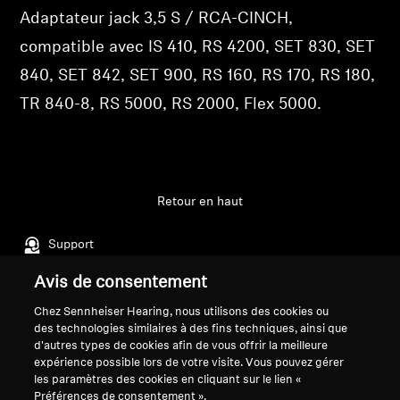
vos articles précédemment enregistrés.
Adaptateur jack 3,5 S / RCA-CINCH,
Professionnel
Se connecter
compatible avec IS 410, RS 4200, SET 830, SET
840, SET 842, SET 900, RS 160, RS 170, RS 180,
TR 840-8, RS 5000, RS 2000, Flex 5000.
Retour en haut
Support
Avis de consentement
Mentions légales
Notre entreprise
Chez Sennheiser Hearing, nous utilisons des cookies ou
des technologies similaires à des fins techniques, ainsi que
Politique de confidentialité
À propos de nous
d'autres types de cookies afin de vous offrir la meilleure
générale
Carrière chez Sonova
expérience possible lors de votre visite. Vous pouvez gérer
Conditions générales de vente en
Contacts presse
les paramètres des cookies en cliquant sur le lien «
Préférences de consentement ».
ligne aux consommateurs
Salle de presse