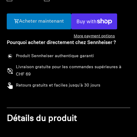
Barres de son et Subs AMBEO
Découvrez AMBEO
Acheter maintenant
Pièces et accessoires AMBEO
More payment options
Pourquoi acheter directement chez Sennheiser ?
Produit Sennheiser authentique garanti
Explorer
Livraison gratuite pour les commandes supérieures à
CHF 69
À propos de nous
Retours gratuits et faciles jusqu'à 30 jours
Innovations
Sound Space
Connexion requise
Détails du produit
Connectez-vous à votre compte pour ajouter
des produits à votre liste de souhaits et afficher
Support