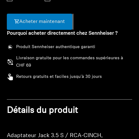
Barres de son et Subs AMBEO
Découvrez AMBEO
Acheter maintenant
Pourquoi acheter directement chez Sennheiser ?
Pièces et accessoires AMBEO
Produit Sennheiser authentique garanti
Livraison gratuite pour les commandes supérieures à
Explorer
CHF 69
À propos de nous
Retours gratuits et faciles jusqu'à 30 jours
Innovations
Sound Space
Détails du produit
Connexion requise
Connectez-vous à votre compte pour ajouter
des produits à votre liste de souhaits et afficher
Support
Adaptateur Jack 3.5 S / RCA-CINCH,