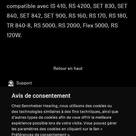
vos articles précédemment enregistrés.
compatible avec IS 410, RS 4200, SET 830, SET
Professionnel
Se connecter
840, SET 842, SET 900, RS 160, RS 170, RS 180,
TR 840-8, RS 5000, RS 2000, Flex 5000, RS
120W.
Retour en haut
Support
Avis de consentement
Mentions légales
Notre entreprise
Chez Sennheiser Hearing, nous utilisons des cookies ou
des technologies similaires à des fins techniques, ainsi que
Politique de confidentialité
À propos de nous
d'autres types de cookies afin de vous offrir la meilleure
générale
Carrière chez Sonova
expérience possible lors de votre visite. Vous pouvez gérer
Conditions générales de vente en
Contacts presse
les paramètres des cookies en cliquant sur le lien «
Préférences de consentement ».
ligne aux consommateurs
Salle de presse