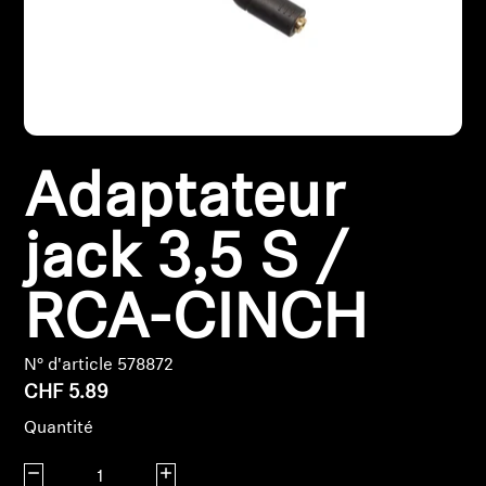
Pièces et accessoires
Audition
Adaptateur
Audition par catégorie
Casques audio pour TV
jack 3,5 S /
Ressources audition
RCA-CINCH
Pièces et accessoires d'origine pour l'audition
N° d'article 578872
CHF 5.89
Quantité
Barres de son
Diminuer la quantité
Augmenter la quantité