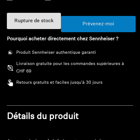
Barres de son et Subs AMBEO
Découvrez AMBEO
Rupture de stock
Prévenez-moi
Pièces et accessoires AMBEO
Pourquoi acheter directement chez Sennheiser ?
Produit Sennheiser authentique garanti
Explorer
Livraison gratuite pour les commandes supérieures à
CHF 69
À propos de nous
Retours gratuits et faciles jusqu'à 30 jours
Innovations
Connexion requise
Sound Space
Détails du produit
Connectez-vous à votre compte pour ajouter
des produits à votre liste de souhaits et afficher
vos articles précédemment enregistrés.
Support