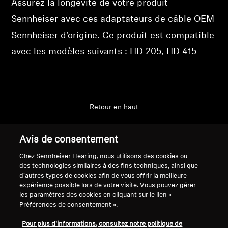
Assurez la longévité de votre produit
Se connecter
Professionnel
Sennheiser avec ces adaptateurs de câble OEM
Sennheiser d'origine. Ce produit est compatible
avec les modèles suivants : HD 205, HD 415
Retour en haut
Support
Avis de consentement
Chez Sennheiser Hearing, nous utilisons des cookies ou
des technologies similaires à des fins techniques, ainsi que
Mentions légales
Notre entreprise
d'autres types de cookies afin de vous offrir la meilleure
Politique de confidentialité
À propos de nous
expérience possible lors de votre visite. Vous pouvez gérer
générale
les paramètres des cookies en cliquant sur le lien «
Carrière chez Sonova
Préférences de consentement ».
Conditions générales de vente en
Contacts presse
ligne aux consommateurs
Salle de presse
Pour plus d'informations, consultez notre politique de