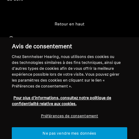
Professionnel
Retour en haut
Support
Avis de consentement
Chez Sennheiser Hearing, nous utilisons des cookies ou
Mentions légales
Notre entreprise
des technologies similaires à des fins techniques, ainsi que
d'autres types de cookies afin de vous offrir la meilleure
Politique de confidentialité
À propos de nous
expérience possible lors de votre visite. Vous pouvez gérer
générale
Carrière chez Sonova
les paramètres des cookies en cliquant sur le lien «
Conditions générales de vente en
Contacts presse
Préférences de consentement ».
ligne aux consommateurs
Salle de presse
Pour plus d'informations, consultez notre politique de
Politique de divulgation
Ambassadeurs de la
confidentialité relative aux cookies.
coordonnée des vulnérabilités
marque Sennheiser
Consumer
Préférences de consentement
Ne pas vendre mes données