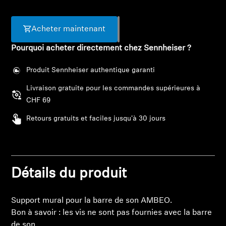
Barres de son et Subs AMBEO
Acheter maintenant
Découvrez AMBEO
Pourquoi acheter directement chez Sennheiser ?
Pièces et accessoires AMBEO
Produit Sennheiser authentique garanti
Livraison gratuite pour les commandes supérieures à
Explorer
CHF 69
Retours gratuits et faciles jusqu'à 30 jours
À propos de nous
Connexion requise
Innovations
Connectez-vous à votre compte pour ajouter
Détails du produit
des produits à votre liste de souhaits et afficher
Sound Space
vos articles précédemment enregistrés.
Support mural pour la barre de son AMBEO.
Se connecter
Bon à savoir : les vis ne sont pas fournies avec la barre
Support
de son.