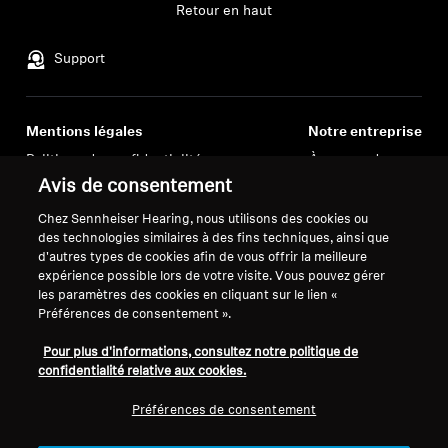
Retour en haut
Professionnel
Support
Mentions légales
Notre entreprise
Politique de confidentialité
À propos de nous
générale
Carrière chez Sonova
Avis de consentement
Conditions générales de vente en
Contacts presse
Chez Sennheiser Hearing, nous utilisons des cookies ou
ligne aux consommateurs
Salle de presse
des technologies similaires à des fins techniques, ainsi que
Politique de divulgation
Ambassadeurs de la
d'autres types de cookies afin de vous offrir la meilleure
expérience possible lors de votre visite. Vous pouvez gérer
coordonnée des vulnérabilités
marque Sennheiser
les paramètres des cookies en cliquant sur le lien «
Consumer
Préférences de consentement ».
Pour plus d'informations, consultez notre politique de
confidentialité relative aux cookies.
Préférences de consentement
Mentions légales
Paramètres des cookies
© 2026 Sonova Consumer Hearing GmbH