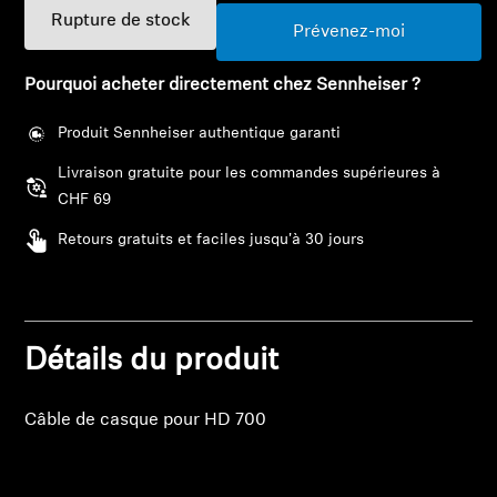
Barres de son et Subs AMBEO
Rupture de stock
Prévenez-moi
Découvrez AMBEO
Pourquoi acheter directement chez Sennheiser ?
Pièces et accessoires AMBEO
Produit Sennheiser authentique garanti
Livraison gratuite pour les commandes supérieures à
CHF 69
Explorer
Retours gratuits et faciles jusqu'à 30 jours
À propos de nous
Innovations
Connexion requise
Détails du produit
Connectez-vous à votre compte pour ajouter
Sound Space
des produits à votre liste de souhaits et afficher
Câble de casque pour HD 700
vos articles précédemment enregistrés.
Se connecter
Support