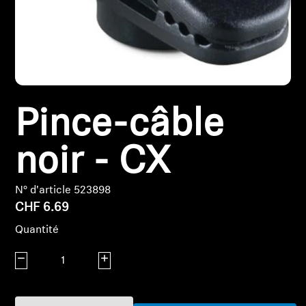
Pièces et accessoires
Audition
Pince-câble
Audition par catégorie
noir - CX
Casques audio pour TV
Ressources audition
N° d'article 523898
CHF 6.69
Pièces et accessoires d'origine pour l'audition
Quantité
Diminuer la quantité
Augmenter la quantité
Barres de son