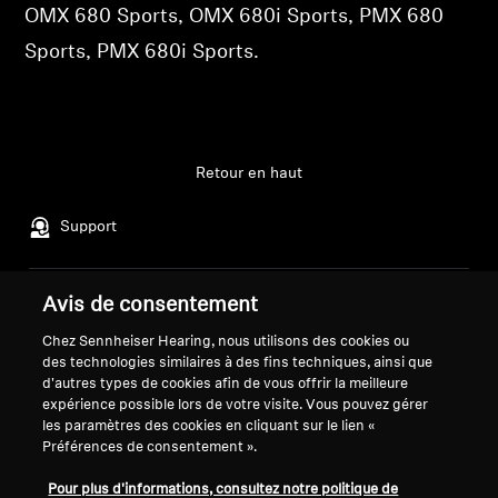
OMX 680 Sports, OMX 680i Sports, PMX 680
Se connecter
Professionnel
Sports, PMX 680i Sports.
Retour en haut
Support
Avis de consentement
Mentions légales
Notre entreprise
Politique de confidentialité
À propos de nous
Chez Sennheiser Hearing, nous utilisons des cookies ou
des technologies similaires à des fins techniques, ainsi que
générale
Carrière chez Sonova
d'autres types de cookies afin de vous offrir la meilleure
Conditions générales de vente en
Contacts presse
expérience possible lors de votre visite. Vous pouvez gérer
ligne aux consommateurs
Salle de presse
les paramètres des cookies en cliquant sur le lien «
Politique de divulgation
Ambassadeurs de la
Préférences de consentement ».
coordonnée des vulnérabilités
marque Sennheiser
Pour plus d'informations, consultez notre politique de