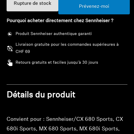
Barres de son et Subs AMBEO
Rupture de stock
Prévenez-moi
Découvrez AMBEO
Pourquoi acheter directement chez Sennheiser ?
Pièces et accessoires AMBEO
Produit Sennheiser authentique garanti
Livraison gratuite pour les commandes supérieures à
CHF 69
Explorer
Retours gratuits et faciles jusqu'à 30 jours
À propos de nous
Innovations
Détails du produit
Connexion requise
Sound Space
Connectez-vous à votre compte pour ajouter
Convient pour : Sennheiser/CX 680 Sports, CX
des produits à votre liste de souhaits et afficher
vos articles précédemment enregistrés.
680i Sports, MX 680 Sports, MX 680i Sports,
Support