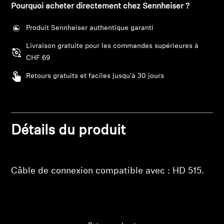
Barres de son et Subs AMBEO
Pourquoi acheter directement chez Sennheiser ?
Produit Sennheiser authentique garanti
Découvrez AMBEO
Livraison gratuite pour les commandes supérieures à
Pièces et accessoires AMBEO
CHF 69
Retours gratuits et faciles jusqu'à 30 jours
Explorer
À propos de nous
Détails du produit
Connexion requise
Innovations
Connectez-vous à votre compte pour ajouter
Câble de connexion compatible avec : HD 515.
Sound Space
des produits à votre liste de souhaits et afficher
vos articles précédemment enregistrés.
Se connecter
Support