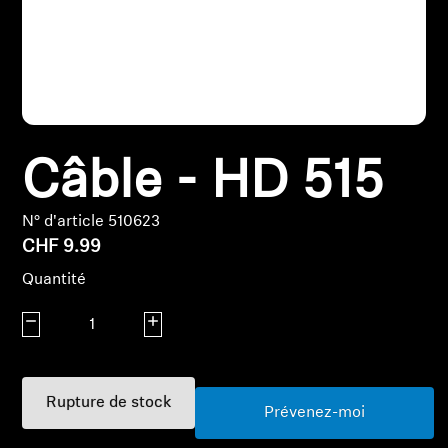
Pièces et accessoires
Audition
Câble - HD 515
Audition par catégorie
Casques audio pour TV
N° d'article 510623
CHF 9.99
Ressources audition
Quantité
Diminuer la quantité
Pièces et accessoires d'origine pour l'audition
Augmenter la quantité
Rupture de stock
Barres de son
Prévenez-moi