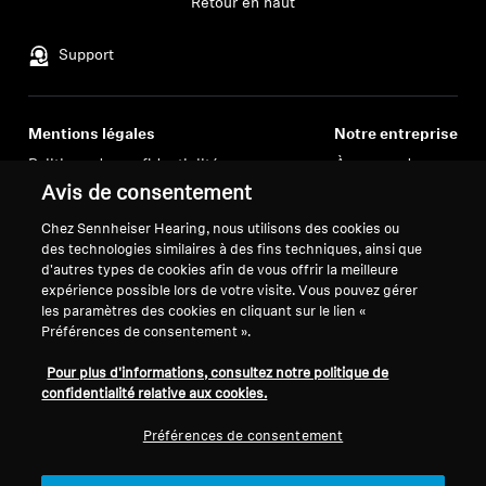
Retour en haut
Professionnel
Support
Mentions légales
Notre entreprise
Politique de confidentialité
À propos de nous
générale
Carrière chez Sonova
Avis de consentement
Conditions générales de vente en
Contacts presse
Chez Sennheiser Hearing, nous utilisons des cookies ou
ligne aux consommateurs
Salle de presse
des technologies similaires à des fins techniques, ainsi que
Politique de divulgation
Ambassadeurs de la
d'autres types de cookies afin de vous offrir la meilleure
expérience possible lors de votre visite. Vous pouvez gérer
coordonnée des vulnérabilités
marque Sennheiser
les paramètres des cookies en cliquant sur le lien «
Consumer
Préférences de consentement ».
Pour plus d'informations, consultez notre politique de
confidentialité relative aux cookies.
Préférences de consentement
Mentions légales
Paramètres des cookies
© 2026 Sonova Consumer Hearing GmbH