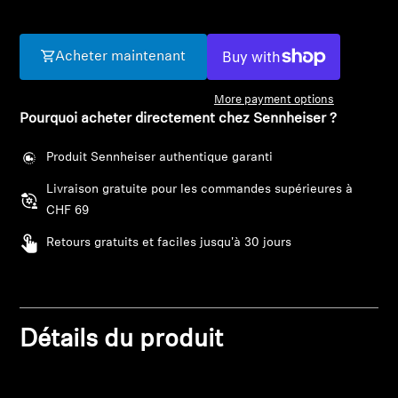
Barres de son et Subs AMBEO
Découvrez AMBEO
Acheter maintenant
Pièces et accessoires AMBEO
More payment options
Pourquoi acheter directement chez Sennheiser ?
Produit Sennheiser authentique garanti
Explorer
Livraison gratuite pour les commandes supérieures à
CHF 69
À propos de nous
Retours gratuits et faciles jusqu'à 30 jours
Innovations
Connexion requise
Sound Space
Connectez-vous à votre compte pour ajouter
Détails du produit
des produits à votre liste de souhaits et afficher
vos articles précédemment enregistrés.
Support
Se connecter