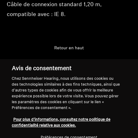
Câble de connexion standard 1,20 m,
Professionnel
compatible avec : IE 8.
Retour en haut
Support
Avis de consentement
Chez Sennheiser Hearing, nous utilisons des cookies ou
des technologies similaires à des fins techniques, ainsi que
Mentions légales
Notre entreprise
d'autres types de cookies afin de vous offrir la meilleure
Politique de confidentialité
À propos de nous
expérience possible lors de votre visite. Vous pouvez gérer
générale
Carrière chez Sonova
les paramètres des cookies en cliquant sur le lien «
Préférences de consentement ».
Conditions générales de vente en
Contacts presse
ligne aux consommateurs
Salle de presse
Pour plus d'informations, consultez notre politique de
Politique de divulgation
Ambassadeurs de la
confidentialité relative aux cookies.
coordonnée des vulnérabilités
marque Sennheiser
Préférences de consentement