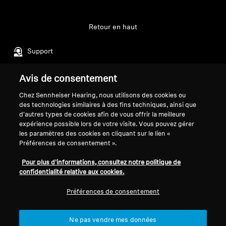
Professionnel
Retour en haut
Support
Avis de consentement
Mentions légales
Notre entreprise
Chez Sennheiser Hearing, nous utilisons des cookies ou
Politique de confidentialité
À propos de nous
des technologies similaires à des fins techniques, ainsi que
générale
Carrière chez Sonova
d'autres types de cookies afin de vous offrir la meilleure
expérience possible lors de votre visite. Vous pouvez gérer
Conditions générales de vente en
Contacts presse
les paramètres des cookies en cliquant sur le lien «
ligne aux consommateurs
Salle de presse
Préférences de consentement ».
Politique de divulgation
Ambassadeurs de la
coordonnée des vulnérabilités
Pour plus d'informations, consultez notre politique de
marque Sennheiser
confidentialité relative aux cookies.
Consumer
Préférences de consentement
Ne pas vendre mes données