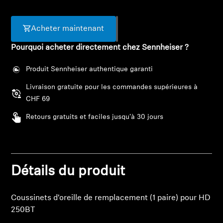
Barres de son et Subs AMBEO
Acheter maintenant
Découvrez AMBEO
Pourquoi acheter directement chez Sennheiser ?
Pièces et accessoires AMBEO
Produit Sennheiser authentique garanti
Livraison gratuite pour les commandes supérieures à
Explorer
CHF 69
Retours gratuits et faciles jusqu'à 30 jours
À propos de nous
Connexion requise
Innovations
Connectez-vous à votre compte pour ajouter
Détails du produit
des produits à votre liste de souhaits et afficher
Sound Space
vos articles précédemment enregistrés.
Coussinets d'oreille de remplacement (1 paire) pour HD
Se connecter
250BT
Support