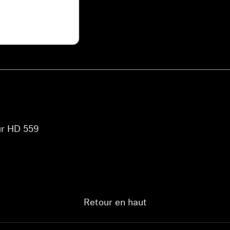
Connectez-vous à votre compte pour ajouter des produits à
votre liste de souhaits et afficher vos articles précédemment
enregistrés.
Se connecter
our HD 559
Retour en haut