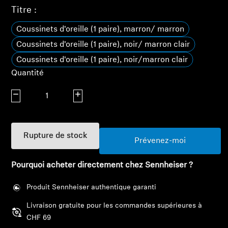
Barres de son et Subs AMBEO
Titre :
Coussinets d'oreille (1 paire), marron/ marron
Découvrez AMBEO
Coussinets d'oreille (1 paire), noir/ marron clair
Pièces et accessoires AMBEO
Coussinets d'oreille (1 paire), noir/marron clair
Quantité
Diminuer la quantité
Augmenter la quantité
Explorer
À propos de nous
Rupture de stock
Prévenez-moi
Innovations
Pourquoi acheter directement chez Sennheiser ?
Sound Space
Produit Sennheiser authentique garanti
Livraison gratuite pour les commandes supérieures à
Connexion requise
CHF 69
Support