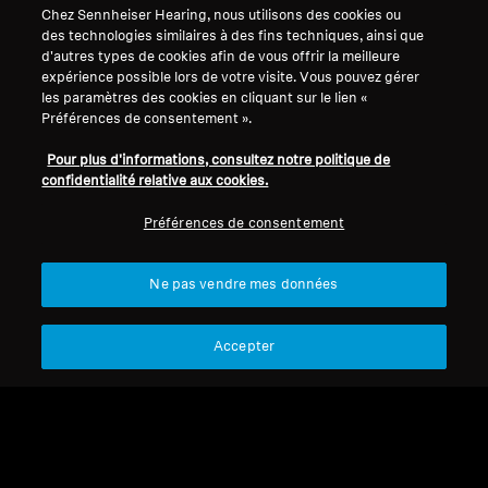
Support
Chez Sennheiser Hearing, nous utilisons des cookies ou
des technologies similaires à des fins techniques, ainsi que
d'autres types de cookies afin de vous offrir la meilleure
expérience possible lors de votre visite. Vous pouvez gérer
Mentions légales
Notre entreprise
les paramètres des cookies en cliquant sur le lien «
Préférences de consentement ».
Politique de confidentialité
À propos de nous
générale
Carrière chez Sonova
Pour plus d'informations, consultez notre politique de
Conditions générales de vente en
Contacts presse
confidentialité relative aux cookies.
ligne aux consommateurs
Salle de presse
Préférences de consentement
Politique de divulgation
Ambassadeurs de la
coordonnée des vulnérabilités
marque Sennheiser
Consumer
Ne pas vendre mes données
Accepter
Mentions légales
Paramètres des cookies
© 2026 Sonova Consumer Hearing GmbH