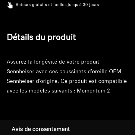
Connectez-vous à votre compte pour ajouter
Retours gratuits et faciles jusqu'à 30 jours
des produits à votre liste de souhaits et afficher
Professionnel
vos articles précédemment enregistrés.
Se connecter
Détails du produit
Assurez la longévité de votre produit
Sennheiser avec ces coussinets d'oreille OEM
Sennheiser d'origine. Ce produit est compatible
avec les modèles suivants : Momentum 2
Retour en haut
Avis de consentement