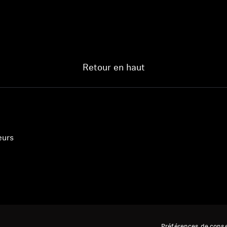
Connexion requise
Connectez-vous à votre compte pour ajouter des produits à
Retour en haut
votre liste de souhaits et afficher vos articles précédemment
enregistrés.
Se connecter
eurs
Préférences de cons