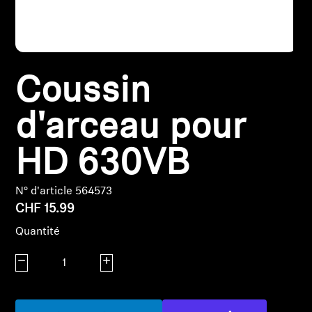
Pièces et accessoires
Coussin
Audition
Audition par catégorie
d'arceau pour
Casques audio pour TV
HD 630VB
Ressources audition
N° d'article 564573
CHF 15.99
Pièces et accessoires d'origine pour l'audition
Quantité
Diminuer la quantité
Augmenter la quantité
Barres de son