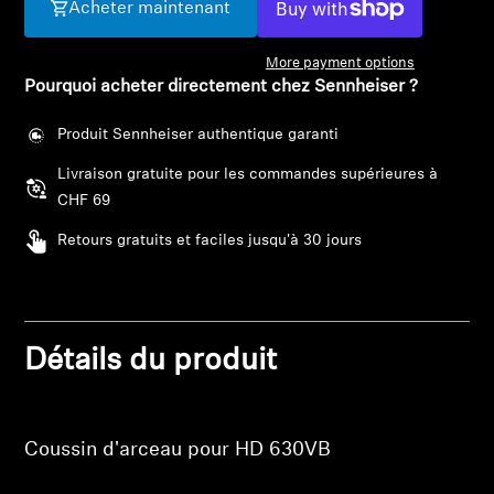
Barres de son et Subs AMBEO
Acheter maintenant
More payment options
Découvrez AMBEO
Pourquoi acheter directement chez Sennheiser ?
Pièces et accessoires AMBEO
Produit Sennheiser authentique garanti
Livraison gratuite pour les commandes supérieures à
CHF 69
Explorer
Retours gratuits et faciles jusqu'à 30 jours
À propos de nous
Connexion requise
Innovations
Connectez-vous à votre compte pour ajouter
Détails du produit
des produits à votre liste de souhaits et afficher
Sound Space
vos articles précédemment enregistrés.
Se connecter
Coussin d'arceau pour HD 630VB
Support