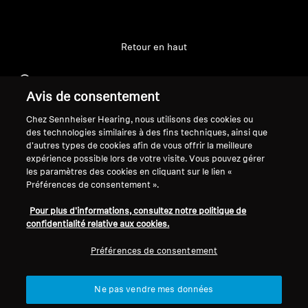
Professionnel
Retour en haut
Support
Avis de consentement
Chez Sennheiser Hearing, nous utilisons des cookies ou
Mentions légales
Notre entreprise
des technologies similaires à des fins techniques, ainsi que
d'autres types de cookies afin de vous offrir la meilleure
Politique de confidentialité
À propos de nous
expérience possible lors de votre visite. Vous pouvez gérer
générale
Carrière chez Sonova
les paramètres des cookies en cliquant sur le lien «
Conditions générales de vente en
Contacts presse
Préférences de consentement ».
ligne aux consommateurs
Salle de presse
Pour plus d'informations, consultez notre politique de
Politique de divulgation
Ambassadeurs de la
confidentialité relative aux cookies.
coordonnée des vulnérabilités
marque Sennheiser
Consumer
Préférences de consentement
Ne pas vendre mes données