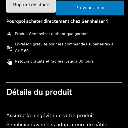
Barres de son et Subs AMBEO
Rupture de stock
Prévenez-moi
Découvrez AMBEO
Pourquoi acheter directement chez Sennheiser ?
Pièces et accessoires AMBEO
Produit Sennheiser authentique garanti
Livraison gratuite pour les commandes supérieures à
CHF 69
Explorer
Retours gratuits et faciles jusqu'à 30 jours
À propos de nous
Innovations
Détails du produit
Sound Space
Connexion requise
Assurez la longévité de votre produit
Connectez-vous à votre compte pour ajouter
Support
Sennheiser avec ces adaptateurs de câble