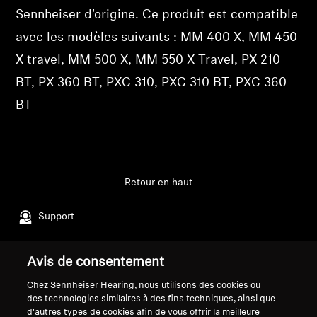
des produits à votre liste de souhaits et afficher
Sennheiser d'origine. Ce produit est compatible
vos articles précédemment enregistrés.
Professionnel
avec les modèles suivants : MM 400 X, MM 450
Se connecter
X travel, MM 500 X, MM 550 X Travel, PX 210
BT, PX 360 BT, PXC 310, PXC 310 BT, PXC 360
BT
Retour en haut
Support
Avis de consentement
Mentions légales
Notre entreprise
Chez Sennheiser Hearing, nous utilisons des cookies ou
Politique de confidentialité
À propos de nous
des technologies similaires à des fins techniques, ainsi que
générale
Carrière chez Sonova
d'autres types de cookies afin de vous offrir la meilleure