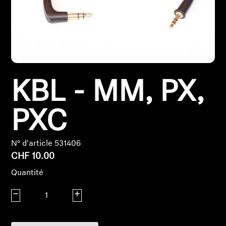
Pièces et accessoires
Audition
KBL - MM, PX,
Audition par catégorie
Casques audio pour TV
PXC
Ressources audition
N° d'article 531406
CHF 10.00
Pièces et accessoires d'origine pour l'audition
Quantité
Diminuer la quantité
Augmenter la quantité
Barres de son