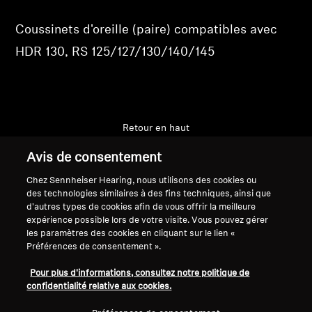
Professionnel
Coussinets d'oreille (paire) compatibles avec
HDR 130, RS 125/127/130/140/145
Retour en haut
Avis de consentement
Support
Chez Sennheiser Hearing, nous utilisons des cookies ou
des technologies similaires à des fins techniques, ainsi que
d'autres types de cookies afin de vous offrir la meilleure
Mentions légales
Notre entreprise
expérience possible lors de votre visite. Vous pouvez gérer
Politique de confidentialité
À propos de nous
les paramètres des cookies en cliquant sur le lien «
Préférences de consentement ».
générale
Carrière chez Sonova
Conditions générales de vente en
Contacts presse
Pour plus d'informations, consultez notre politique de
ligne aux consommateurs
Salle de presse
confidentialité relative aux cookies.
Politique de divulgation
Ambassadeurs de la