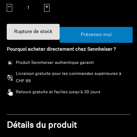
Barres de son et Subs AMBEO
Diminuer la quantité
Augmenter la quantité
Découvrez AMBEO
Rupture de stock
Pièces et accessoires AMBEO
Prévenez-moi
Pourquoi acheter directement chez Sennheiser ?
Explorer
Produit Sennheiser authentique garanti
Livraison gratuite pour les commandes supérieures à
À propos de nous
CHF 69
Innovations
Retours gratuits et faciles jusqu'à 30 jours
Connexion requise
Sound Space
Connectez-vous à votre compte pour ajouter
des produits à votre liste de souhaits et afficher
vos articles précédemment enregistrés.
Détails du produit
Support
Se connecter