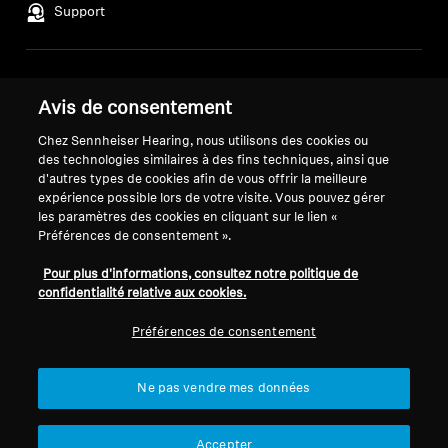
Barres de son et Subs AMBEO
Support
Connexion requise
Découvrez AMBEO
Connectez-vous à votre compte pour ajouter
Mentions légales
Notre entreprise
des produits à votre liste de souhaits et afficher
Avis de consentement
Pièces et accessoires AMBEO
Politique de confidentialité
À propos de nous
vos articles précédemment enregistrés.
générale
Carrière chez Sonova
Chez Sennheiser Hearing, nous utilisons des cookies ou
Se connecter
Conditions générales de vente en
des technologies similaires à des fins techniques, ainsi que
Contacts presse
d'autres types de cookies afin de vous offrir la meilleure
ligne aux consommateurs
Salle de presse
Explorer
expérience possible lors de votre visite. Vous pouvez gérer
Politique de divulgation
Ambassadeurs de la
les paramètres des cookies en cliquant sur le lien «
coordonnée des vulnérabilités
marque Sennheiser
Préférences de consentement ».
À propos de nous
Consumer
Pour plus d'informations, consultez notre politique de
confidentialité relative aux cookies.
Innovations
Préférences de consentement
Sound Space
Mentions légales
Paramètres des cookies
Ne pas vendre mes données
© 2026 Sonova Consumer Hearing GmbH
Support
Accepter