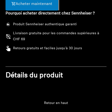
Acheter maintenant
Pièces et accessoires
Pourquoi acheter directement chez Sennheiser ?
Produit Sennheiser authentique garanti
Audition
Livraison gratuite pour les commandes supérieures à
CHF 69
Audition par catégorie
Retours gratuits et faciles jusqu'à 30 jours
Casques audio pour TV
Ressources audition
Détails du produit
Pièces et accessoires d'origine pour l'audition
Barres de son
Retour en haut