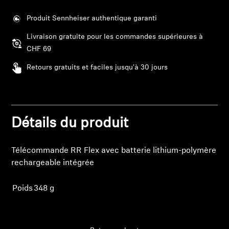
Barres de son et Subs AMBEO
Produit Sennheiser authentique garanti
Découvrez AMBEO
Livraison gratuite pour les commandes supérieures à
CHF 69
Pièces et accessoires AMBEO
Retours gratuits et faciles jusqu'à 30 jours
Explorer
Détails du produit
À propos de nous
Télécommande RR Flex avec batterie lithium-polymère
Connexion requise
Innovations
rechargeable intégrée
Connectez-vous à votre compte pour ajouter
Sound Space
des produits à votre liste de souhaits et afficher
Poids
348 g
vos articles précédemment enregistrés.
Se connecter
Support