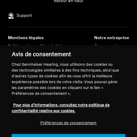
Retour en haut
Professionnel
Support
Mentions légales
Notre entreprise
Politique de confidentialité
À propos de nous
générale
Carrière chez Sonova
Avis de consentement
Conditions générales de vente en
Contacts presse
Chez Sennheiser Hearing, nous utilisons des cookies ou
ligne aux consommateurs
Salle de presse
des technologies similaires à des fins techniques, ainsi que
Politique de divulgation
Ambassadeurs de la
d'autres types de cookies afin de vous offrir la meilleure
expérience possible lors de votre visite. Vous pouvez gérer
coordonnée des vulnérabilités
marque Sennheiser
les paramètres des cookies en cliquant sur le lien «
Consumer
Préférences de consentement ».
Pour plus d'informations, consultez notre politique de
confidentialité relative aux cookies.
Préférences de consentement
Mentions légales
Paramètres des cookies
© 2026 Sonova Consumer Hearing GmbH