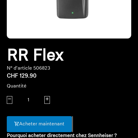
Pièces et accessoires
Audition
RR Flex
Audition par catégorie
Casques audio pour TV
N° d'article 506823
CHF 129.90
Ressources audition
Quantité
Diminuer la quantité
Pièces et accessoires d'origine pour l'audition
Augmenter la quantité
Acheter maintenant
Barres de son
Pourquoi acheter directement chez Sennheiser ?