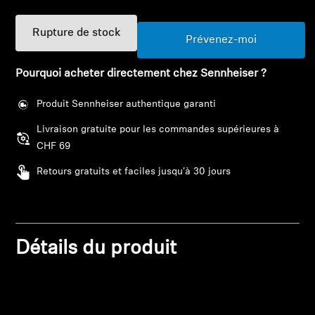
Pièces et accessoires
Rupture de stock
Prévenez-moi
Pourquoi acheter directement chez Sennheiser ?
Audition
Produit Sennheiser authentique garanti
Audition par catégorie
Livraison gratuite pour les commandes supérieures à
CHF 69
Casques audio pour TV
Retours gratuits et faciles jusqu'à 30 jours
Ressources audition
Pièces et accessoires d'origine pour l'audition
Détails du produit
Barres de son