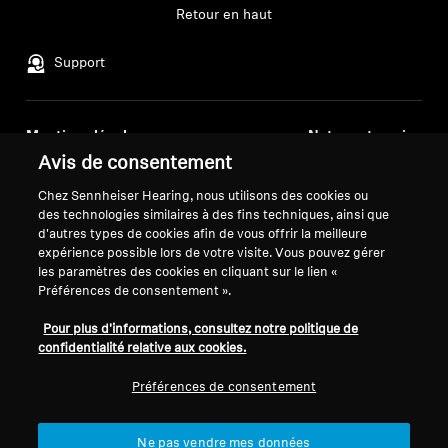
Barres de son et Subs AMBEO
Retour en haut
Découvrez AMBEO
Connexion requise
Support
Connectez-vous à votre compte pour ajouter
Pièces et accessoires AMBEO
des produits à votre liste de souhaits et afficher
Mentions légales
Notre entreprise
vos articles précédemment enregistrés.
Avis de consentement
Politique de confidentialité
À propos de nous
Se connecter
générale
Carrière chez Sonova
Explorer
Chez Sennheiser Hearing, nous utilisons des cookies ou
Conditions générales de vente en
Contacts presse
des technologies similaires à des fins techniques, ainsi que
d'autres types de cookies afin de vous offrir la meilleure
ligne aux consommateurs
Salle de presse
À propos de nous
expérience possible lors de votre visite. Vous pouvez gérer
Politique de divulgation
Ambassadeurs de la
les paramètres des cookies en cliquant sur le lien «
coordonnée des vulnérabilités
marque Sennheiser
Préférences de consentement ».
Innovations
Consumer
Pour plus d'informations, consultez notre politique de
Sound Space
confidentialité relative aux cookies.
Préférences de consentement
Mentions légales
Paramètres des cookies
Support
Ne pas vendre mes données