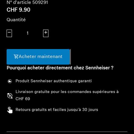
Barres de son et Subs AMBEO
N° d'article 509291
CHF 9.90
Découvrez AMBEO
Quantité
Diminuer la quantité
Augmenter la quantité
Pièces et accessoires AMBEO
Acheter maintenant
Explorer
Pourquoi acheter directement chez Sennheiser ?
À propos de nous
Produit Sennheiser authentique garanti
Innovations
Livraison gratuite pour les commandes supérieures à
CHF 69
Sound Space
Connexion requise
Retours gratuits et faciles jusqu'à 30 jours
Connectez-vous à votre compte pour ajouter
des produits à votre liste de souhaits et afficher
Support