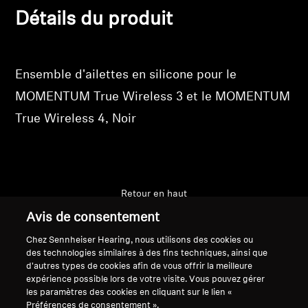
vos articles précédemment enregistrés.
Détails du produit
Professionnel
Se connecter
Ensemble d'ailettes en silicone pour le
MOMENTUM True Wireless 3 et le MOMENTUM
True Wireless 4, Noir
Retour en haut
Avis de consentement
Support
Chez Sennheiser Hearing, nous utilisons des cookies ou
des technologies similaires à des fins techniques, ainsi que
d'autres types de cookies afin de vous offrir la meilleure
Mentions légales
Notre entreprise
expérience possible lors de votre visite. Vous pouvez gérer
les paramètres des cookies en cliquant sur le lien «
Politique de confidentialité
À propos de nous
Préférences de consentement ».