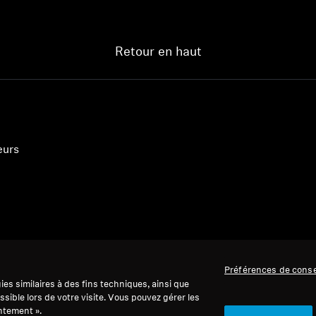
Connexion requise
Retour en haut
Connectez-vous à votre compte pour ajouter des produits à
votre liste de souhaits et afficher vos articles précédemment
enregistrés.
Se connecter
eurs
Préférences de cons
es similaires à des fins techniques, ainsi que
ssible lors de votre visite. Vous pouvez gérer les
ntement ».