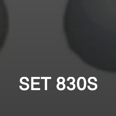
SET 830S