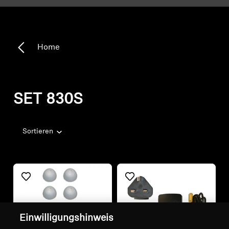
Home
SET 830S
Sortieren
Einwilligungshinweis