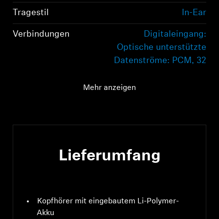
Tragestil
In-Ear
Verbindungen
Digitaleingang:
Optische unterstützte
Datenströme: PCM, 32
– 96 kHz/16 – 24 Bit
Mehr anzeigen
Audioanschluss
Digitaleingang:
Optische unterstützte
Datenströme: PCM, 32
– 96 kHz/16 – 24 Bit
Lieferumfang
Kopfhörer mit eingebautem Li-Polymer-
Akku