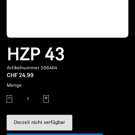
Kopfhörer-Ersatzteile & Zubehör
Hearing
HZP 43
Hearing
TV-Kopfhörer
Artikelnummer 506464
CHF 24.99
Hörer-Ressourcen
Menge
Original-Hörteile & Zubehör
Menge verringern
Menge erhöhen
Soundbars
Derzeit nicht verfügbar