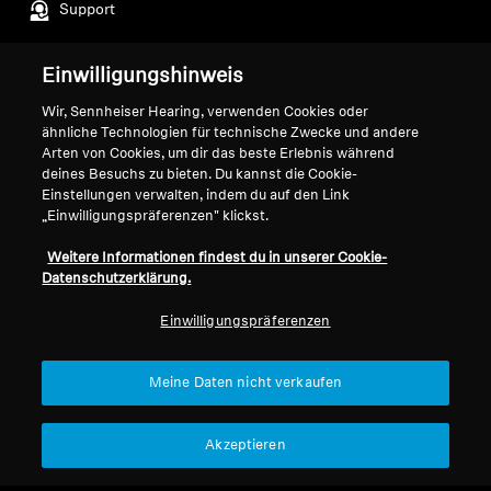
Support
Einwilligungshinweis
Impressum
Unser Unternehmen
Wir, Sennheiser Hearing, verwenden Cookies oder
Globale Datenschutzrichtlinie
Über uns
ähnliche Technologien für technische Zwecke und andere
Allgemeine
Karriere bei Sonova
Arten von Cookies, um dir das beste Erlebnis während
Geschäftsbedingungen für
Pressekontakte
deines Besuchs zu bieten. Du kannst die Cookie-
Einstellungen verwalten, indem du auf den Link
Online-Verkäufe an Verbraucher
Newsroom
„Einwilligungspräferenzen" klickst.
Richtlinie zur koordinierten
Sennheiser Consumer
Offenlegung von
Markenbotschafter
Weitere Informationen findest du in unserer Cookie-
Sicherheitslücken
Datenschutzerklärung.
Einwilligungspräferenzen
Meine Daten nicht verkaufen
Impressum
Cookie-Einstellungen
© 2026 Sonova Consumer Hearing GmbH
Akzeptieren