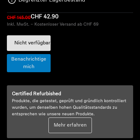
Begrenzter Lagerbestand
AMBEO Soundbars und Subs
CHF 42.90
CHF 145.00
AMBEO entdecken
Inkl. MwSt. – Kostenloser Versand ab CHF 69
AMBEO Ersatzteile & Zubehör
Nicht verfügbar
Benachrichtige
Entdecken
mich
Über uns
Innovationen
Certified Refurbished
Produkte, die getestet, geprüft und gründlich kontrolliert
wurden, um denselben hohen Qualitätsstandards zu
Klangraum
entsprechen wie unsere neuen Produkte.
Mehr erfahren
Support