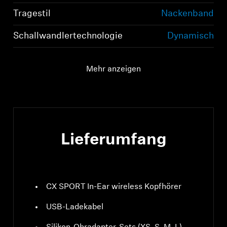
Tragestil
Nackenband
Schallwandlertechnologie
Dynamisch
Mehr anzeigen
Anmeldung erforderlich
Lieferumfang
Melden Sie sich bei Ihrem Konto an, um
Produkte zu Ihrer Wunschliste hinzuzufügen und
Ihre zuvor gespeicherten Artikel anzuzeigen.
Login
CX SPORT In-Ear wireless Kopfhörer
USB-Ladekabel