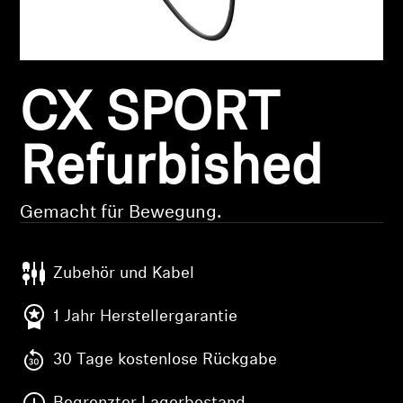
Kopfhörer-Ersatzteile & Zubehör
CX SPORT
Hearing
Hearing
Refurbished
TV-Kopfhörer
Gemacht für Bewegung.
Hörer-Ressourcen
Zubehör und Kabel
Original-Hörteile & Zubehör
1 Jahr Herstellergarantie
30 Tage kostenlose Rückgabe
Soundbars