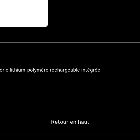
Connectez-vous à votre compte pour ajouter des produits à
votre liste de souhaits et afficher vos articles précédemment
enregistrés.
Se connecter
rie lithium-polymère rechargeable intégrée
Retour en haut