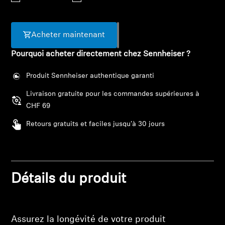
Barres de son et Subs AMBEO
Découvrez AMBEO
Acheter maintenant
Pourquoi acheter directement chez Sennheiser ?
Pièces et accessoires AMBEO
Produit Sennheiser authentique garanti
Livraison gratuite pour les commandes supérieures à
Explorer
CHF 69
À propos de nous
Retours gratuits et faciles jusqu'à 30 jours
Innovations
Connexion requise
Sound Space
Détails du produit
Connectez-vous à votre compte pour ajouter
des produits à votre liste de souhaits et afficher
Support
vos articles précédemment enregistrés.
Assurez la longévité de votre produit