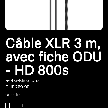
Pièces et accessoires
Audition
Câble XLR 3 m,
Audition par catégorie
Casques audio pour TV
avec fiche ODU
Ressources audition
- HD 800s
Pièces et accessoires d'origine pour l'audition
N° d'article 566287
CHF 269.90
Quantité
Barres de son
Diminuer la quantité
Augmenter la quantité