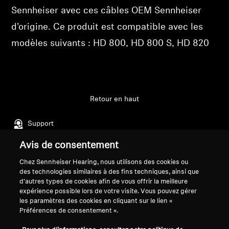
Sennheiser avec ces câbles OEM Sennheiser
Se connecter
Professionnel
d'origine. Ce produit est compatible avec les
modèles suivants : HD 800, HD 800 S, HD 820
Retour en haut
Support
Avis de consentement
Mentions légales
Notre entreprise
Chez Sennheiser Hearing, nous utilisons des cookies ou
des technologies similaires à des fins techniques, ainsi que
Politique de confidentialité
À propos de nous
d'autres types de cookies afin de vous offrir la meilleure
générale
Carrière chez Sonova
expérience possible lors de votre visite. Vous pouvez gérer
Conditions générales de vente en
Contacts presse
les paramètres des cookies en cliquant sur le lien «
Préférences de consentement ».
ligne aux consommateurs
Salle de presse
Politique de divulgation
Ambassadeurs de la